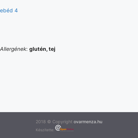
ebéd 4
Allergének
:
glutén, tej
2018 © Copyright
ovarmenza.hu
Készítette: