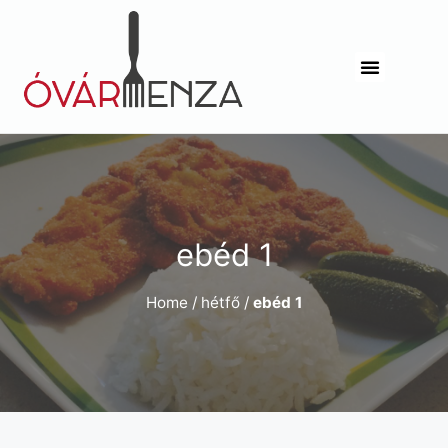
ebéd 1
Home
/
hétfő
/
ebéd 1