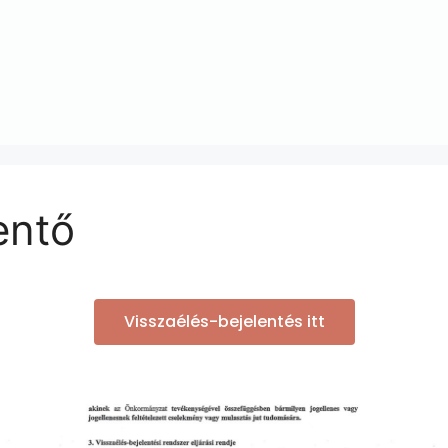
entő
Visszaélés-bejelentés itt